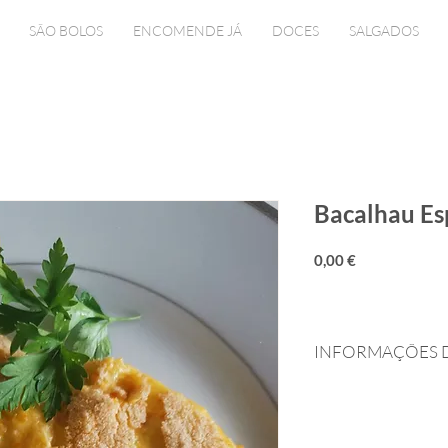
SÃO BOLOS
ENCOMENDE JÁ
DOCES
SALGADOS
Bacalhau Esp
Preço
0,00 €
INFORMAÇÕES 
Preço para uma pesso
Descrição:
 Cremoso 
Modo de Servir:
 Que