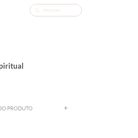
iritual
DO PRODUTO
a (preço sob consulta)
bacalhau com molho branco. 
nte. 