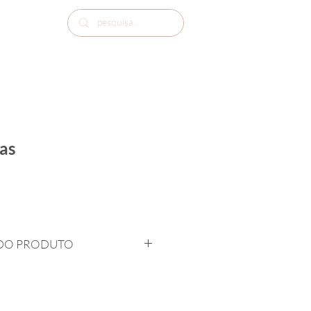
as
DO PRODUTO
 30cm diâmetro
atias
pão de ló de laranja recheado com 