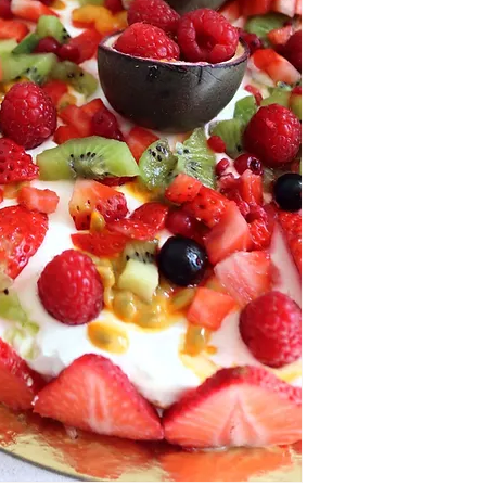
curd de limão e decor
época. Com a possibi
e sem lactose.
Modo de Servir:
 Fr
Modo de conservaç