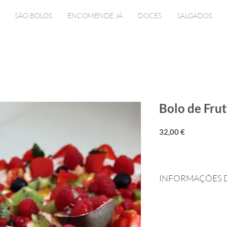
SÃO BOLOS
ENCOMENDE JÁ
DOCES
SALGADOS
Bolo de Frut
Preço
32,00 €
INFORMAÇÕES 
Dimensões:
 Aprox.
Aproximadamente 8 f
Descrição:
 Base de 